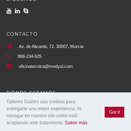
CONTACTO
Av. de Alicante, 72. 30007, Murcia
968-234-525
oficinatecnica@medysl.com
DÓNDE ESTAMOS
Talleres Guillén usa cookies para
entregarle una mejor experiencia. Al
Got it
navegar en nuestro site usted está
aceptando este tratamiento.
Saber más