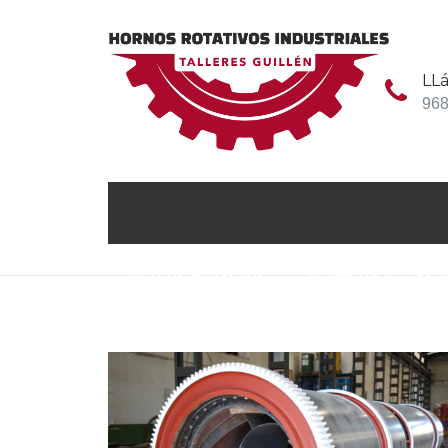
LL
968
Home
Blog
Horno Rotativo Industrial
Hornos Rotativos
Molienda y Clasif