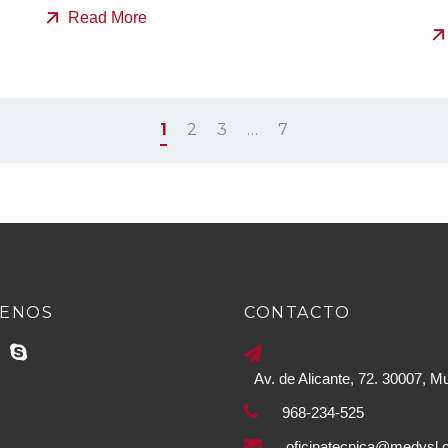
Read More
1
2
3
…
7
UENOS
CONTACTO
Av. de Alicante, 72. 30007, M
968-234-525
oficinatecnica@medysl