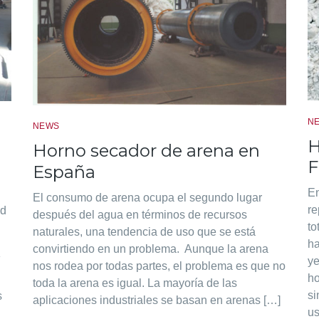
N
NEWS
H
Horno secador de arena en
F
España
En
El consumo de arena ocupa el segundo lugar
re
ud
después del agua en términos de recursos
to
naturales, una tendencia de uso que se está
ha
convirtiendo en un problema. Aunque la arena
ye
nos rodea por todas partes, el problema es que no
ho
toda la arena es igual. La mayoría de las
si
s
aplicaciones industriales se basan en arenas […]
us